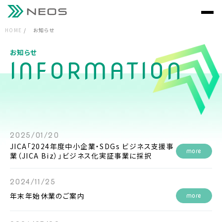
HOME
お知らせ
お知らせ
I
N
F
O
R
M
A
T
I
O
N
2025/01/20
JICA「2024年度中小企業・SDGs ビジネス支援事
more
業（JICA Biz）」ビジネス化実証事業に採択
2024/11/25
年末年始休業のご案内
more