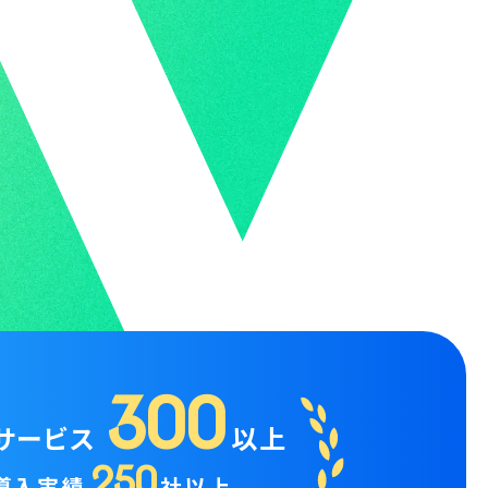
300
サービス
以上
250
導入実績
社以上