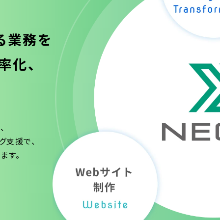
る業務を
率化、
、
グ支援で、
ます。