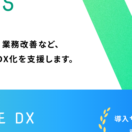
ES
、業務改善など、
DX化を支援します。
E DX
導入